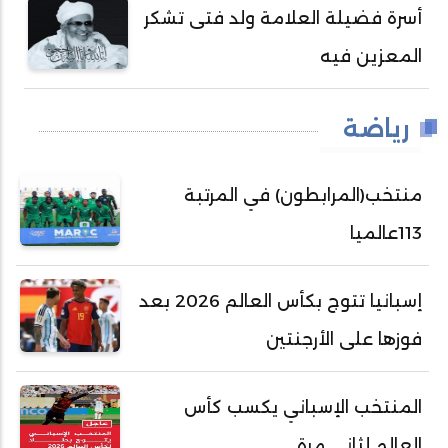
أسرة فضيلة العلامة ولد فتى تشكر
المعزين فيه
رياضة
منتخب(المرابطون) في المرتبة
113عالميا
إسبانيا تتوج بكأس العالم 2026 بعد
فوزها على الأرجنتين
المنتخب الإسباني يكسب كأس
العالم لثاني مرة