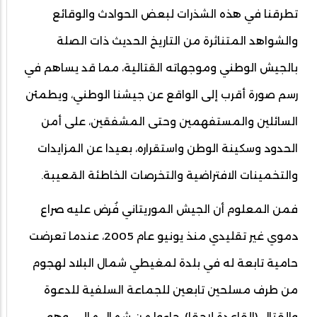
تطرقنا في هذه الشذرات لبعض الحوادث والوقائع
والشواهد المتناثرة من التاريخ الحديث ذات الصلة
بالجيش الوطني وموجهاته القتالية، مما قد يساهم في
رسم صورة أقرب إلى الواقع عن جيشنا الوطني، ويطمئن
السائلين والمستفهمين وحتى المشفقين، على أمن
الحدود وسكينة الوطن واستقراره، بعيدا عن المزايدات
والتخمينات الافتراضية والتخرصات الخاطئة المَعيبة.
فمن المعلوم أن الجيش الموريتاني فُرض عليه صراع
دموي غير تقليدي منذ يونيو عام 2005، عندما تعرضت
حامية تابعة له في بلدة لمغيطي شمال البلاد لهجوم
من طرف مسلحين تابعين للجماعة السلفية للدعوة
والقتال (القاعدة لاحقا)، جاءوا من شمال مالي، وهو