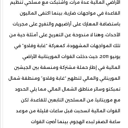
الأراضي المالية عدة مرات، واشتبكت مع مسلحي تنظيم
القاعدة في مواجهات ضارية، بينما اكتفى الماليون
باستضافة المعارك على أراضيهم والتفرج على مجريات
الأحداث، وهنا لا مندوحة عن التعريج على أمثلة حية من
تلك المواجهات المشهودة، كمعركة “غابة وقادو” في
يونيو 2011، حيث دخلت القوات الموريتانية الأراضي
المالية في إطار حملة مشتركة ومنسقة بين الجيشين
الموريتاني والمالي لتطهير “غابة وقادو” ومنطقة شمال
تمبكتو وسائر مناطق الشمال المالي مما يلي الحدود
مع موريتانيا، من المسلحين التابعين للقاعدة، لكن
القوات المالية انسحبت قبل ساعات قليلة من موعد
ساعة الصفر لبدء الهجوم، بينما أصرت القوات