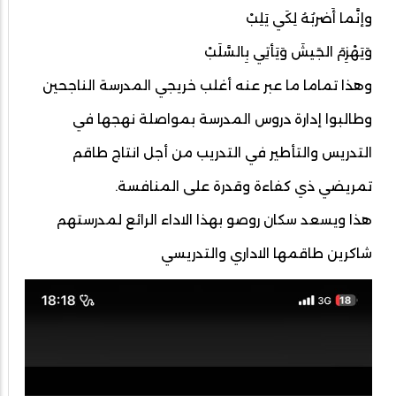
وإنَّما أَضربُهُ لِكَي يَلِبْ
وَيَهْزِمَ الجَيشَ وَيَأتِي بِالسَّلَبْ
وهذا تماما ما عبر عنه أغلب خريجي المدرسة الناجحين
وطالبوا إدارة دروس المدرسة بمواصلة نهجها في
التدريس والتأطير في التدريب من أجل انتاج طاقم
تمريضي ذي كفاءة وقدرة على المنافسة.
هذا ويسعد سكان روصو بهذا الاداء الرائع لمدرستهم
شاكرين طاقمها الاداري والتدريسي