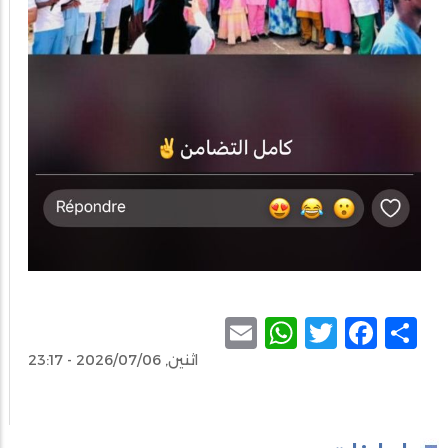
WhatsApp
Email
Facebook
Twitter
Share
اثنين, 2026/07/06 - 23:17