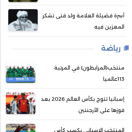
أسرة فضيلة العلامة ولد فتى تشكر
المعزين فيه
رياضة
منتخب(المرابطون) في المرتبة
113عالميا
إسبانيا تتوج بكأس العالم 2026 بعد
فوزها على الأرجنتين
المنتخب الإسباني يكسب كأس