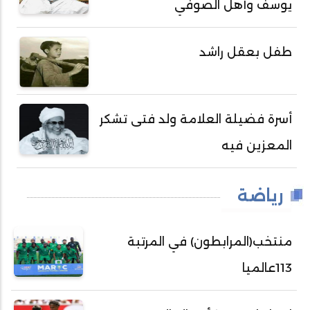
يوسف وأهل الصوفي
طفل بعقل راشد
أسرة فضيلة العلامة ولد فتى تشكر
المعزين فيه
رياضة
منتخب(المرابطون) في المرتبة
113عالميا