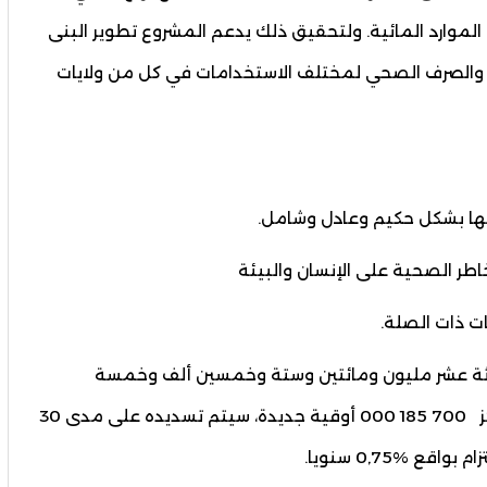
لموارد المائية. ولتحقيق ذلك يدعم المشروع تطوير البنى
اه والصرف الصحي لمختلف الاستخدامات في كل من ولايات
ليها بشكل حكيم وعادل وشامل.
اطر الصحية على الإنسان والبيئة
ات ذات الصلة.
لاثة عشر مليون ومائتين وستة وخمسين ألف وخمسة
وعشرين (13 256 025) وحدة حسابية، وهو ما يناهز 700 185 000 أوقية جديدة، سيتم تسديده على مدى 30