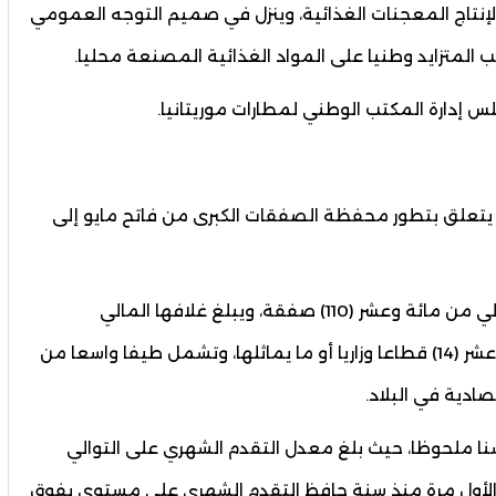
إنتاج المعجنات الغذائية، وينزل في صميم التوجه العمومي
ب المتزايد وطنيا على المواد الغذائية المصنعة محليا.
إدارة المكتب الوطني لمطارات موريتانيا.
نا يتعلق بتطور محفظة الصفقات الكبرى من فاتح مايو إلى
تتكون محفظة الصفقات الكبرى حاليا بشكل إجمالي من مائة وعشر (110) صفقة، ويبلغ غلافها المالي
الإجمالي 51 مليار أوقية جديدة، موزعة على أربعة عشر (14) قطاعا وزاريا أو ما يماثلها، وتشمل طيفا واسعا من
صادية في البلاد.
نا ملحوظا، حيث بلغ معدل التقدم الشهري على التوالي
 و3.33 نقاط خلال شهري مايو ويونيو 2025. والأول مرة منذ سنة حافظ التقدم الشهري على مستوى يفوق