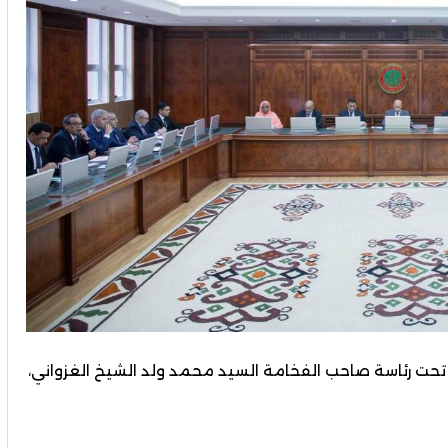
تمع مجلس الوزراء اليوم االثلاثاء15 يوليو 2025، تحت رئاسة صاحب الفخامة السيد محمد ولد الشيخ الغزواني،