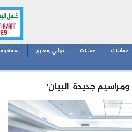
مقابلات
مقالات
تهاني وتعازي
ثقافة وف
ومراسيم جديدة 'البيان'