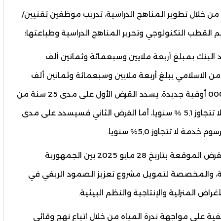
من خلال تطوير المناهج الدراسية، تدريب موظفين تقنيين/
م القطب التكنولوجي وتحرير المناهج الدراسية وطباعتها؛
البنك بمبلغ أربعة ملايين وسبعمائة وثمانين ألف
التضامن الاسلامي يبلغ أربعة ملايين وسبعمائة وثمانين ألف
(4.780.000) يورو، وهو ما يعادل إجمالا 411 650 000 أوقية جديدة. يسدد القرض الأول على مدى 25 سنة من
ضمنها فترة سماح تصل 7 سنوات وبرسوم خدمة لا تتجاوز 5,1 % سنويا، أما القرض الثاني فسيسدد على مدى
- مشروع قانون يسمح بالمصادقة على اتفاقية القرض الموقعة بتاريخ 28 مايو 2025 بين الجمهورية
مية، والمخصصة لتمويل مشروع تعزيز الصمود الريفي في
أغراض المنزلية والإنتاجية والنظم البيئية.
ية على مواجهة ندرة المياه من خلال اتباع نهج وقائي