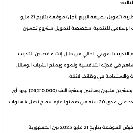
الية:
- مشروع قانون يسمح بالمصادقة على اتفاقية إطارية (تمويل بصيغة البيع لأجل) موقعة بتاريخ 21 مايو
والبنك الإسلامي للتنمية، مخصصة لتمويل مشروع تحسين
التدريب المهني الحالي من خلال إنشاء قطبين للتدريب
ساهم في قدرته التنافسية ونموه ويمنح الشباب الوسائل
ة والاستدامة في وظائف لائقة.
ويبلغ تمويل البنك الإسلامي للتنمية الحالي ستة وعشرين مليون ومائتين وعشرة آلاف (26,210,000) يورو، أي
ما يعادل حوالي 1 128 600 000 أوقية جديدة، يسدد على مدى 20 سنة من ضمنها فترة سماح تصل 4 سنوات
- مشروع قانون يسمح بالمصادقة على اتفاقية القرض الموقعة بتاريخ 21 مايو 2025 بين الجمهورية