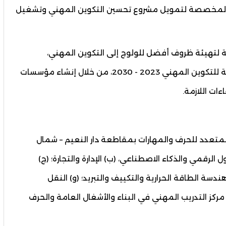
ية والمخصصة لتمويل مشروع تحسين التكوين المهني وتشغيل
 لتهيئة ظروف أفضل للولوج إلى التكوين المهني،
وسيساهم في تحقيق أهداف الاستراتيجية الوطنية للتكوين المهني 2023 - 2030، من خلال إنشاء مؤسسات
ات اللازمة.
لمتعدد للحرف والمهارات بمقاطعة دار النعيم – شمال
ول الرقمي والذكاء الاصطناعي، (ب) الإدارة والتجارة؛ (ج)
هندسة الطاقة الحرارية والتكييف والتبريد؛ (و) النقل
مركز التدريب المهني في البناء والأشغال العامة والحرف