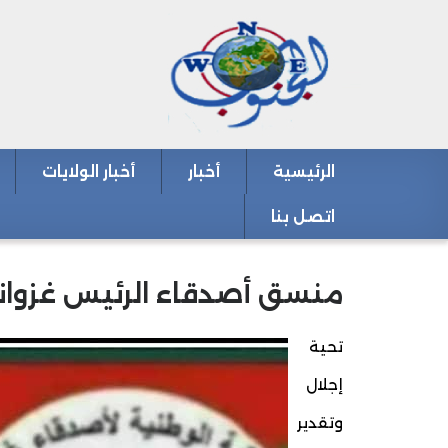
الرئيسية
أخبار
أخبار الولايات
Main navigation
اتصل بنا
منسق أصدقاء الرئيس غزواني 
تحية
إجلال
وتقدير