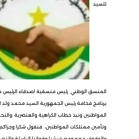
للسيد
المنسق الوطني رئيس منسقية اصدقاء الرئيس جلو
برنامج فخامة رئيس الجمهورية السيد محمد ولد ا
المواطنين ونبذ خطاب الكراهية والعنصرية ،والتح
وتأمين ممتلكات المواطنين، فنقول شكرا وجزاكم 
والوقوف معه ومع جيشنا وقواتنا الباسلة والتصد