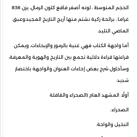
الحجم المتوسط ، لونه أصفر فاقع كلون الرمال، يزن 836
غراما ، برائحة زكية نشتم منها أريج التاريخ المجيد،وعبق
الماضي التليد،
أما واجهة الكتاب فهي غنية بالرموز والإيحاءات، ويمكن
قراءتها قراءة دلالية تجمع بين التاريخ والهوية والمعرفة،
وسأحاول شرح بعض إحاءات العنوان والواجهة باختصار
شديد:
أولًا: المشهد العام (الصحراء والقافلة
الصحراء:.
النخيل والواحة.