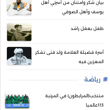
بيان شكر وامتنان من أسرتي أهل
يوسف وأهل الصوفي
طفل بعقل راشد
أسرة فضيلة العلامة ولد فتى تشكر
المعزين فيه
رياضة
منتخب(المرابطون) في المرتبة
113عالميا