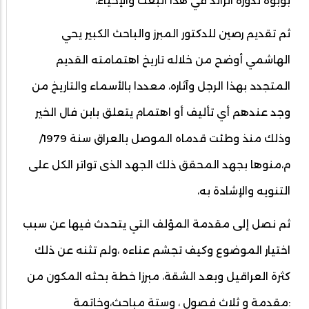
بوبوه لدوره الرائد في هذا البعث والإحياء،
ثم تقديم رصين للدكتور المبرز والباحث الكبير يحي
الهاشمي أوضح من خلاله تاريخ اهتمامته القديم
المتجدد بهذا الرجل وآثاره، معددا بالأسماء والتاريخ من
وجد عندهم أي تأليف أو اهتمام يتعلق بابن فال الخير
وذلك منذ وطئت قدماه الموصل بالعراق سنة 1979/
م،منوها بجهد المحقق ذلك الجهد الذى تواتر الكل على
التنويه والإشادة به،
ثم نصل إلى مقدمة المؤلف التي يتحدث فيها عن سبب
اختيار الموضوع وكيف تجشم عناءه ،ولم تثنه عن ذلك
كثرة العراقيل وبعد الشقة، مبرزا خطة بحثه المكون من
:مقدمة و ثلاث فصول ، وستة مباحث،وخاتمة