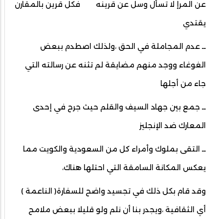
عن المرإ لا تسأل وسل عن قرينه فكل قرين بالمقارن
يقتدي
ــ عدم المجاملة في الحق ،ولذلك اصطدم ببعض
الغوغاء ووجد منهم مضايقة لم تثنه عن رسالته التي
جاء من أجلها
ــ جمع بين جهاد السيف والقلم حيث جرح في إحدى
المعارك ضد الإنجليز
ــ التقى بملوك وأمراء كل من السعودية والكويت مما
يعكس المكانة السامقة التي احتلها هناك،
وقد قام بكل ذلك في تجسيد واضح للسفارة( الناعمة )
أي الثقافية ،ويجدر بنا أن نلم ولو قليلا ببعض ملامح