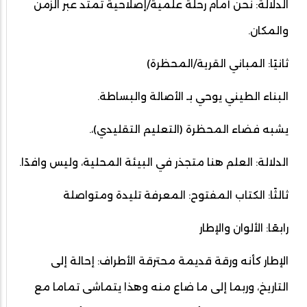
الدلالة: نحن أمام رحلة علمية/إصلاحية تمتد عبر الزمن
والمكان.
ثانيًا: المباني القرية/المحظرة)
البناء الطيني يوحي بـ الأصالة والبساطة.
يشبه فضاء المحظرة (التعليم التقليدي)،.
الدلالة: العلم هنا متجذر في البيئة المحلية، وليس وافدًا.
ثالثًا: الكتاب المفتوح: المعرفة تليدة ومتواصلة
رابعًا: الألوان والإطار
الإطار كأنه ورقة قديمة محترقة الأطراف: إحالة إلى
التاريخ، وربما إلى ما ضاع منه وهذا يتماشى تماما مع