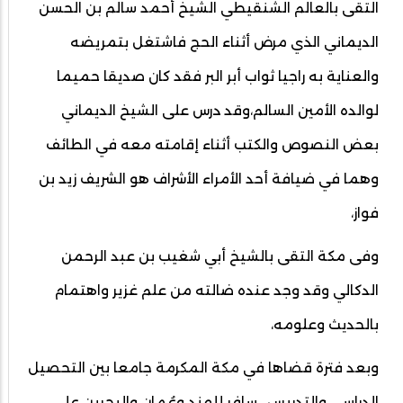
التقى بالعالم الشنقيطي الشيخ أحمد سالم بن الحسن
الديماني الذي مرض أثناء الحج فاشتغل بتمريضه
والعناية به راجيا ثواب أبر البر فقد كان صديقا حميما
لوالده الأمين السالم،وقد درس على الشيخ الديماني
بعض النصوص والكتب أثناء إقامته معه في الطائف
وهما في ضيافة أحد الأمراء الأشراف هو الشريف زيد بن
فواز،
وفى مكة التقى بالشيخ أبي شغيب بن عبد الرحمن
الدكالي وقد وجد عنده ضالته من علم غزير واهتمام
بالحديث وعلومه،
وبعد فترة قضاها في مكة المكرمة جامعا بين التحصيل
الدراسي والتدريس ، سافر للهند وعُمان والبحرين على