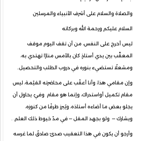
والصلاة والسلام على أشرف الأنبياء والمرسلين
السلام عليكم ورحمة الله وبركاته
ليس أحرج على النفس، من أن تقف اليوم موقف
المعقِّب بين يدي أستاذٍ كان بالأمس منارًا تهتدي به،
ومشعلًا تستضيء بنوره في دروب الطلب والتحصيل..
وإن مقامي هذا، وأنا أعقّب على محاضرته القيّمة، ليس
مقام تكميل أواستدراك، وإنما هو مقام وفيّ، يحاول أن
يجلو بعض ما أضاءه أستاذه، ويُبرز طرفًا من كنوزه،
ويشارك — ولو بجهد المقل — في مدّ خيوط ذلك العلم. .
وأرجو أن يكون في هذا التعقيب صدىً صادقٌ لما غرسه