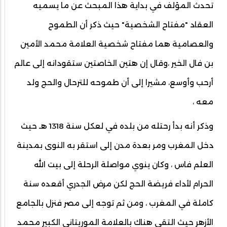
تحدث المؤلف في بداية هذا المبحث عن ما يسميه
العقاد "مفتاح الشخصية" حيث ذكر أن الطموح
والعصامية هما مفتاح شخصية العلامة محمد الأمين
بن فال الخير ،وقال إن هتين الخاصتين ستقودانه إلى عالم
أرحب وأوسع، مشيرا إلى أن طموحه للترحال والحج ولد
معه ،
وذكر أنه بدأ رحتله من بلده في لعكل سنة 1318 هـ حيث
دخل المغرب ومر بعدة مدن إلى استقر به النوى بمدينة
العلم فاس ، وكان ينوي مواصلة الرحلة إلى بيت الله
الحرام لأداء فريضة الحج لكن مرض الجدري أقعده سنة
كاملة في المغرب ، ومن ثم توجه إلى مصر فنزل بالجامع
الأزهر حيث التقى هناك بالعلامة الموريتاني الكبير محمد