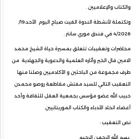
والكتاب والإعلاميين .
وتكتملة لأنشطة الندوة القيت صباح اليوم الأحد،19/
4/2026 في فندق موري سانتر .
محاضرات وتعقيبات تتعلق بمسيرة حياة الشيخ محمد
الامين فال الخير وآثاره العلمية والدعوية والجهادية من
طرف مجموعة من الباحثين و الأكادميين وصلنا منها
التعقيب التالي للسيد مفتش مقاطعة روصو محمدن
حبيب الله عضو مؤسس بجمعية العقل للثقافة وأحد
أعضاء اتحاد الأدباء والكتاب الموريتانيين.
نص التعقيب :
بسم الله الرحمن الرحيم