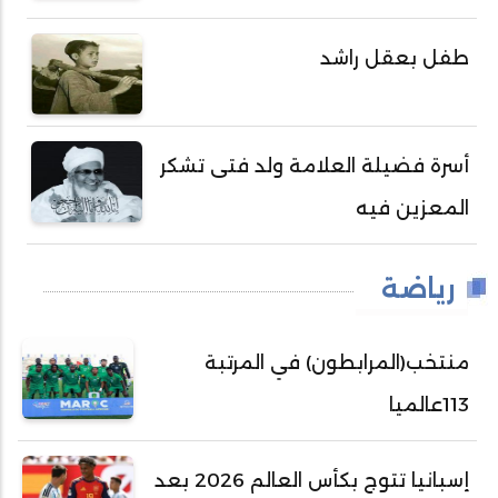
طفل بعقل راشد
أسرة فضيلة العلامة ولد فتى تشكر
المعزين فيه
رياضة
منتخب(المرابطون) في المرتبة
113عالميا
إسبانيا تتوج بكأس العالم 2026 بعد