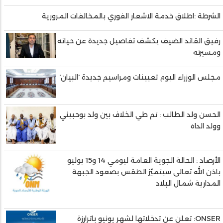
الشرطة :اطلاق خدمة الاشعار الفوري بالمخالفات المرورية
رفيق القائد الضيف يكشف تفاصيل جديدة عن حياته
ومسيرته
مجلس الوزراء اليوم تعيينات ومراسيم جديدة 'البيان'
الحسن ولد الطالب : تم طي الخلاف بين ولد بوحبيني
وولد الداه
الأرصاد : الحالة الجوية العامة ليومي 14 و15 يوليو
باذن الله تعالى سيتميّز الطقس بصعود الجبهة
المدارية شمال البلاد
ONSER: تعلن عن تدخلاتها لشهر يونيو باترارزة